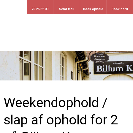
75 25 82 00
Send mail
Book ophold
Book bord
Weekendophold /
slap af ophold for 2