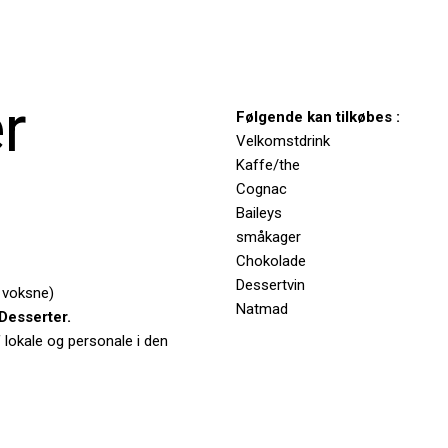
r
​Følgende kan tilkøbes :
​Velkomstdrink
Kaffe/the
Cognac
Baileys
småkager
Chokolade
Dessertvin
5 voksne)
Natmad
Desserter.
af lokale og personale i den