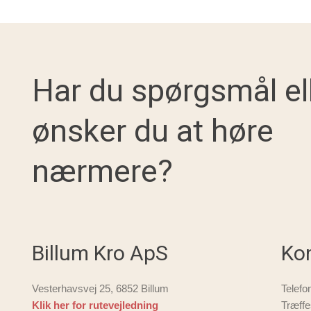
Har du spørgsmål elle
ønsker du at høre
nærmere?
Billum Kro ApS
Ko
Vesterhavsvej 25, 6852 Billum
Telefo
Klik her for rutevejledning
Træff