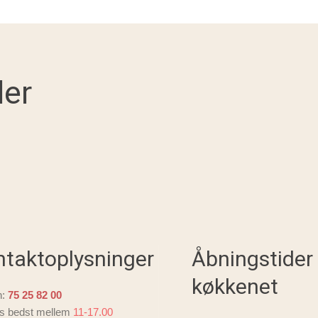
r ​
ntaktoplysninger
Åbningstider
køkkenet
n:
75 25 82 00
es bedst mellem
11-17.00​